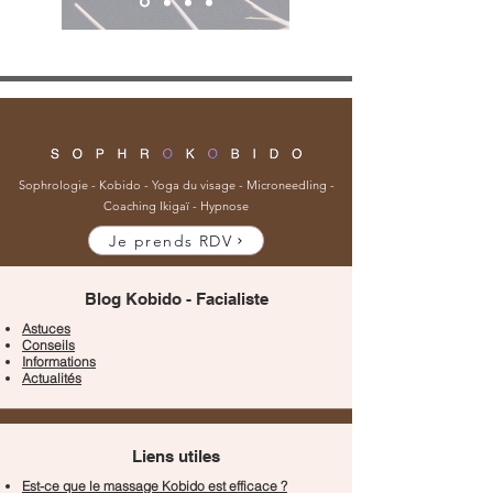
Sophrologie
-
Kobido
-
Yoga du visage
-
Microneedling
-
Coaching Ikigaï
-
Hypnose
Je prends RDV
Blog Kobido - Facialiste
Astuces
Conseils
Informations
Actualités
Liens utiles
Est-ce que le massage Kobido est efficace ?