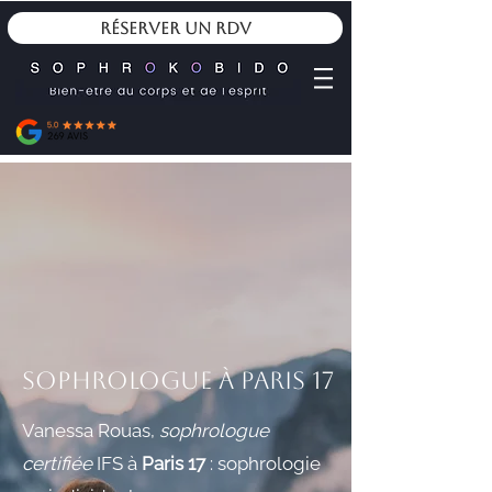
Réserver un RDV
Sophrologue à Paris 17
Vanessa Rouas,
sophrologue
certifiée
IFS à
Paris 17
: sophrologie