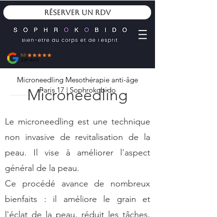
Réserver un RDV
Microneedling Mesothérapie anti-âge
Paris 17 | Sophrokobido
Microneedling
Vanessa Rouas. Soins du visage micro-needling et mésothérapie Paris 17. Réactive la micro-circulation, améliore le grain et l'éclat de la peau, réduit les tâches, les traces d'acné, les cicatrices, resserre les pores dilatées. Sophrokobido
Le microneedling est une technique
non invasive de revitalisation de la
peau. Il vise à améliorer l'aspect
général de la peau.
Ce procédé avance de nombreux
bienfaits : il améliore le grain et
l'éclat de la peau, réduit les tâches,