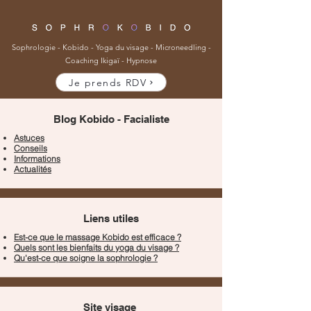
Sophrologie
-
Kobido
-
Yoga du visage
-
Microneedling
-
Coaching Ikigaï
-
Hypnose
Je prends RDV
Blog Kobido - Facialiste
Astuces
Conseils
Informations
Actualités
Liens utiles
Est-ce que le massage Kobido est efficace ?
Quels sont les bienfaits du yoga du visage ?
Qu'est-ce que soigne la sophrologie ?
Site visage