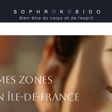
obido
Sophrologie
Yoga du Visage
Hypnose
Coaching Ikiga
Mes zones
 Île-de-France