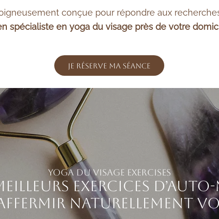
oigneusement conçue pour répondre aux recherches l
ien spécialiste en yoga du visage près de votre domic
Je réserve ma séance
Yoga du Visage Exercises
meilleurs exercices d’aut
 raffermir naturellement vo