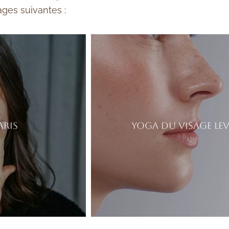
ges suivantes :
aris
Yoga du Visage Lev