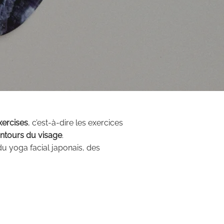
xercises
, c’est-à-dire les exercices
ontours du visage
.
 du yoga facial japonais, des