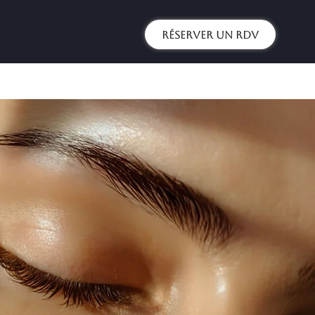
Réserver un RDV
ï
Microneedling
Blog
Tarifs
+