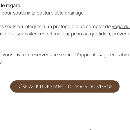
 le regard
,
é
pour soutenir la posture et le drainage.
sés seuls ou intégrés à un protocole plus complet de
yoga du
onnes qui souhaitent entretenir leur peau au quotidien, préve
 je vous invite à réserver une séance d’apprentissage en cabin
e.
Réserver une séance de Yoga du Visage